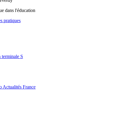
Reverdy
ue dans l'éducation
es pratiques
n terminale S
o Actualités France