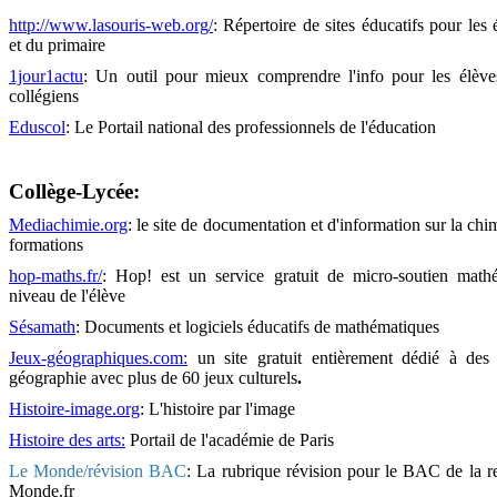
http://www.lasouris-web.org/
: Répertoire de sites éducatifs pour les 
et du primaire
1jour1actu
:
Un outil pour mieux comprendre l'info pour les élève
collégiens
Eduscol
:
Le Portail national des professionnels de l'éducation
Collège-Lycée:
Mediachimie.org
: le site de documentation et d'information sur la chim
formations
hop-maths.fr/
: Hop! est un service gratuit de micro-soutien math
niveau de l'élève
Sésamath
: Documents et logiciels éducatifs de mathématiques
Jeux-géographiques.com:
un site gratuit entièrement dédié à des 
géographie avec plus de 60 jeux culturels
.
Histoire-image.org
: L'histoire par l'image
Histoire des arts:
Portail de l'académie de Paris
Le Monde/révision BAC
:
La rubrique révision pour le BAC de la r
Monde.fr