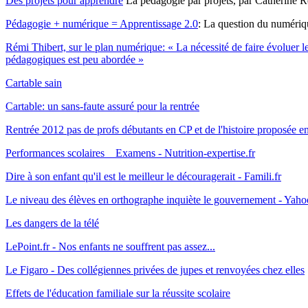
Des projets pour apprendre
La pédagogie par projets, par Catherine 
Pédagogie + numérique = Apprentissage 2.0
: La question du numériq
Rémi Thibert, sur le plan numérique:
« La nécessité de faire évoluer l
pédagogiques est peu abordée »
Cartable sain
Cartable: un sans-faute assuré pour la rentrée
Rentrée 2012 pas de profs débutants en CP et de l'histoire proposée e
Performances scolaires _ Examens - Nutrition-expertise.fr
Dire à son enfant qu'il est le meilleur le découragerait - Famili.fr
Le niveau des élèves en orthographe inquiète le gouvernement - Yaho
Les dangers de la télé
LePoint.fr - Nos enfants ne souffrent pas assez...
Le Figaro - Des collégiennes privées de jupes et renvoyées chez elles
Effets de l'éducation familiale sur la réussite scolaire