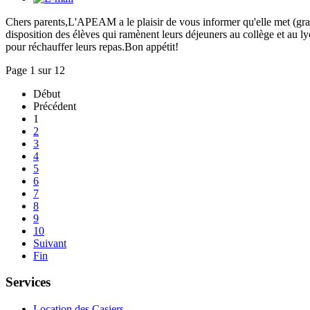
Chers parents,L'APEAM a le plaisir de vous informer qu'elle met (gra
disposition des élèves qui ramènent leurs déjeuners au collège et au 
pour réchauffer leurs repas.Bon appétit!
Page 1 sur 12
Début
Précédent
1
2
3
4
5
6
7
8
9
10
Suivant
Fin
Services
Location des Casiers