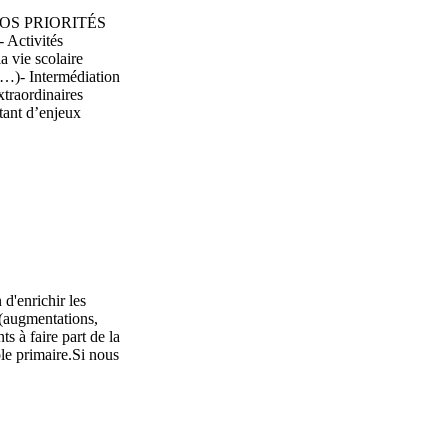
OS PRIORITÉS
 Activités
a vie scolaire
re…)- Intermédiation
xtraordinaires
tant d’enjeux
 d'enrichir les
 (augmentations,
s à faire part de la
le primaire.Si nous