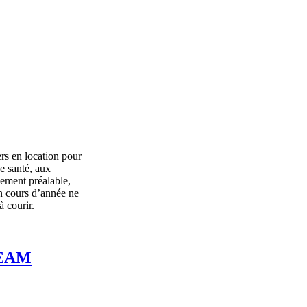
Coacher sur l'épanouissement scolaire
rs en location pour
e santé, aux
lement préalable,
en cours d’année ne
à courir.
APEAM