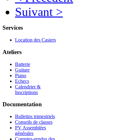
Suivant >
Services
Location des Casiers
Ateliers
Batterie
Guitare
Piano
Echecs
Calendrier &
Inscriptions
Documentation
Bulletins trimestriels
Conseils de classes
PV Assemblées
générales
Comptes-rendus des